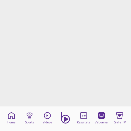
Mentions légales
Cookies
Protection des données
Paramétrer mon consentement
Home
Sports
Videos
Résultats
S'abonner
Grille TV