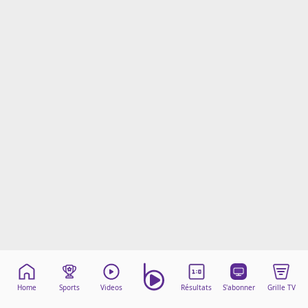
Mentions légales
Cookies
Protection des données
Paramétrer mon consentement
Home
Sports
Videos
Résultats
S'abonner
Grille TV