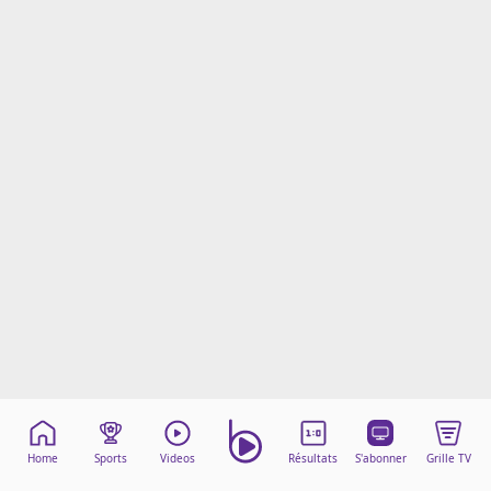
Mentions légales
Cookies
Protection des données
Paramétrer mon consentement
Home
Sports
Videos
Résultats
S'abonner
Grille TV