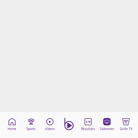
Mentions légales
Cookies
Protection des données
Paramétrer mon consentement
Home
Sports
Videos
Résultats
S'abonner
Grille TV