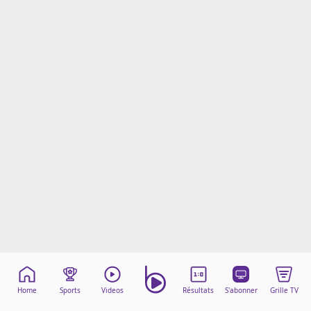
Mentions légales
Cookies
Protection des données
Paramétrer mon consentement
Home
Sports
Videos
Résultats
S'abonner
Grille TV