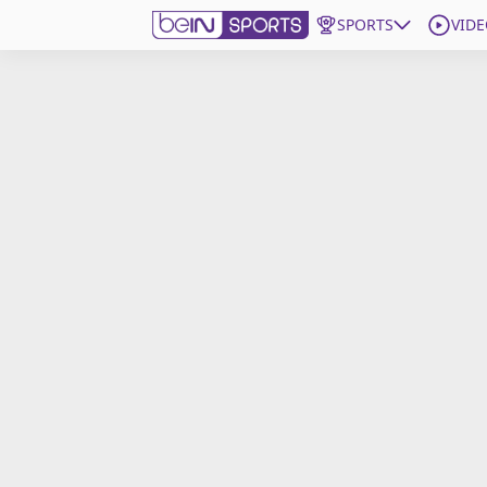
SPORTS
VIDE
beIN SPORTS CONNECT
Edition
France
Replays
Podcasts
En Direct
Gérer les notifications
Contactez nous
Grille TV
beINSPIRED
CGU
Mentions légales