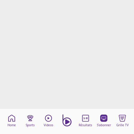
Mentions légales
Cookies
Protection des données
Paramétrer mon consentement
Home
Sports
Videos
Résultats
S'abonner
Grille TV