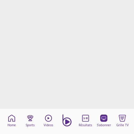
Mentions légales
Cookies
Protection des données
Paramétrer mon consentement
Home
Sports
Videos
Résultats
S'abonner
Grille TV