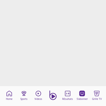
Mentions légales
Cookies
Protection des données
Paramétrer mon consentement
Home
Sports
Videos
Résultats
S'abonner
Grille TV