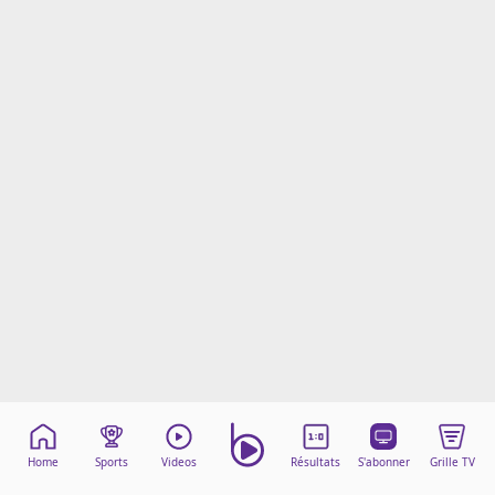
Mentions légales
Cookies
Protection des données
Paramétrer mon consentement
Home
Sports
Videos
Résultats
S'abonner
Grille TV