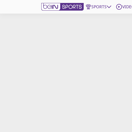
SPORTS
VIDE
beIN SPORTS CONNECT
Edition
France
Replays
Podcasts
En Direct
Gérer les notifications
Contactez nous
Grille TV
beINSPIRED
CGU
Mentions légales