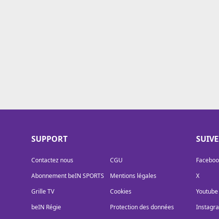
Cookies
Protection des données
Paramétrer mon consentement
SUPPORT
SUIV
Contactez nous
CGU
Faceboo
Abonnement beIN SPORTS
Mentions légales
X
Grille TV
Cookies
Youtube
beIN Régie
Protection des données
Instagr