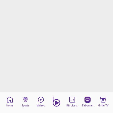
Mentions légales
Cookies
Protection des données
Paramétrer mon consentement
Home
Sports
Videos
Résultats
S'abonner
Grille TV