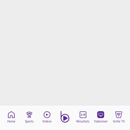
Mentions légales
Cookies
Protection des données
Paramétrer mon consentement
Home
Sports
Videos
Résultats
S'abonner
Grille TV