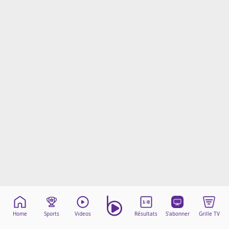
Mentions légales
Cookies
Protection des données
Paramétrer mon consentement
Home
Sports
Videos
Résultats
S'abonner
Grille TV