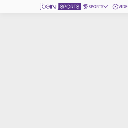
SPORTS
VIDE
beIN SPORTS CONNECT
Edition
France
Replays
Podcasts
En Direct
Gérer les notifications
Contactez nous
Grille TV
beINSPIRED
CGU
Mentions légales