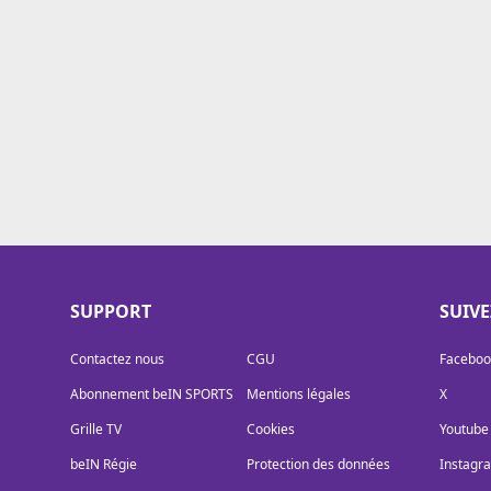
Cookies
Protection des données
Paramétrer mon consentement
SUPPORT
SUIV
Contactez nous
CGU
Faceboo
Abonnement beIN SPORTS
Mentions légales
X
Grille TV
Cookies
Youtube
beIN Régie
Protection des données
Instagr