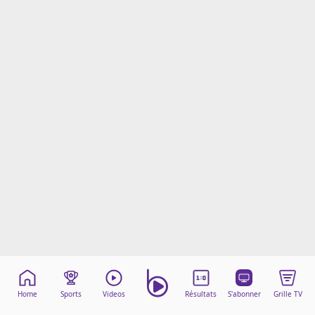
Mentions légales
Cookies
Protection des données
Paramétrer mon consentement
Home
Sports
Videos
Résultats
S'abonner
Grille TV