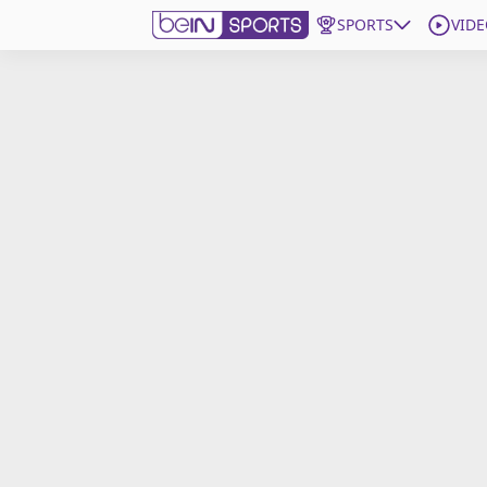
SPORTS
VIDE
beIN SPORTS CONNECT
Edition
France
Replays
Podcasts
En Direct
Gérer les notifications
Contactez nous
Grille TV
beINSPIRED
CGU
Mentions légales