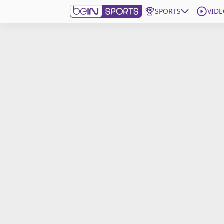
SPORTS
VIDE
beIN SPORTS CONNECT
Edition
France
Replays
Podcasts
En Direct
Gérer les notifications
Contactez nous
Grille TV
beINSPIRED
CGU
Mentions légales