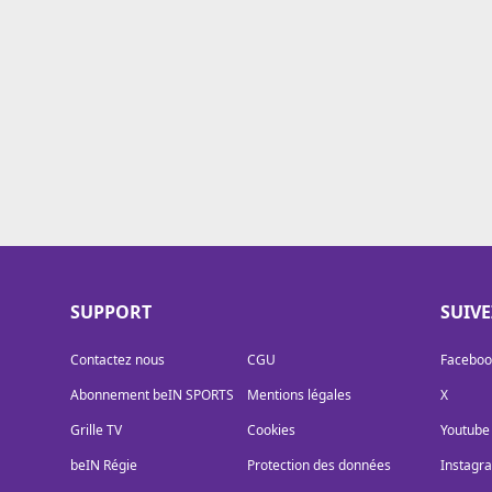
Cookies
Protection des données
Paramétrer mon consentement
SUPPORT
SUIV
Contactez nous
CGU
Faceboo
Abonnement beIN SPORTS
Mentions légales
X
Grille TV
Cookies
Youtube
beIN Régie
Protection des données
Instagr