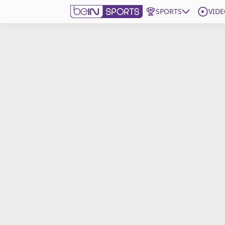
SPORTS
VIDE
beIN SPORTS CONNECT
Edition
France
Replays
Podcasts
En Direct
Gérer les notifications
Contactez nous
Grille TV
beINSPIRED
CGU
Mentions légales