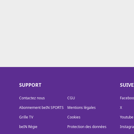
Cookies
Protection des données
Paramétrer mon consentement
SUPPORT
SUIV
Contactez nous
CGU
Faceboo
Abonnement beIN SPORTS
Mentions légales
X
Grille TV
Cookies
Youtube
beIN Régie
Protection des données
Instagr