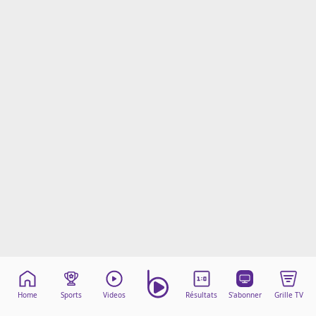
Mentions légales
Cookies
Protection des données
Paramétrer mon consentement
Home
Sports
Videos
Résultats
S'abonner
Grille TV