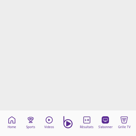
Mentions légales
Cookies
Protection des données
Paramétrer mon consentement
Home
Sports
Videos
Résultats
S'abonner
Grille TV