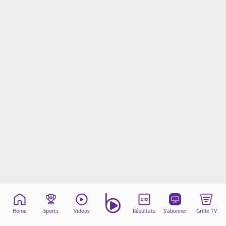
Mentions légales
Cookies
Protection des données
Paramétrer mon consentement
Home
Sports
Videos
Résultats
S'abonner
Grille TV