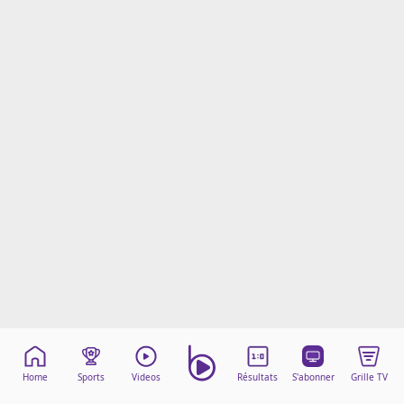
Mentions légales
Cookies
Protection des données
Paramétrer mon consentement
Home
Sports
Videos
Résultats
S'abonner
Grille TV