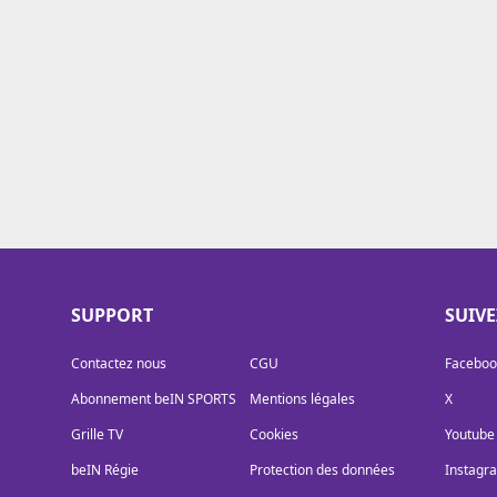
Cookies
Protection des données
Paramétrer mon consentement
SUPPORT
SUIV
Contactez nous
CGU
Faceboo
Abonnement beIN SPORTS
Mentions légales
X
Grille TV
Cookies
Youtube
beIN Régie
Protection des données
Instagr