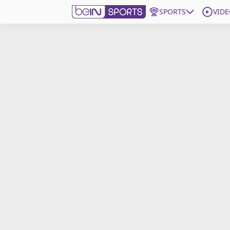
SPORTS
VIDE
beIN SPORTS CONNECT
Edition
France
Replays
Podcasts
En Direct
Gérer les notifications
Contactez nous
Grille TV
beINSPIRED
CGU
Mentions légales