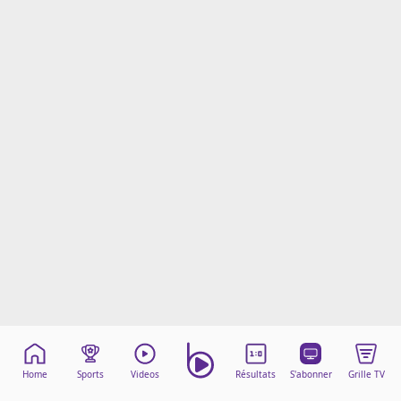
Mentions légales
Cookies
Protection des données
Paramétrer mon consentement
Home
Sports
Videos
Résultats
S'abonner
Grille TV