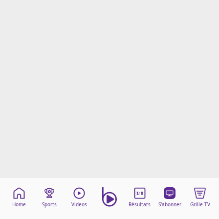
Mentions légales
Cookies
Protection des données
Paramétrer mon consentement
Home
Sports
Videos
Résultats
S'abonner
Grille TV