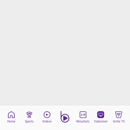
Mentions légales
Cookies
Protection des données
Paramétrer mon consentement
Home
Sports
Videos
Résultats
S'abonner
Grille TV