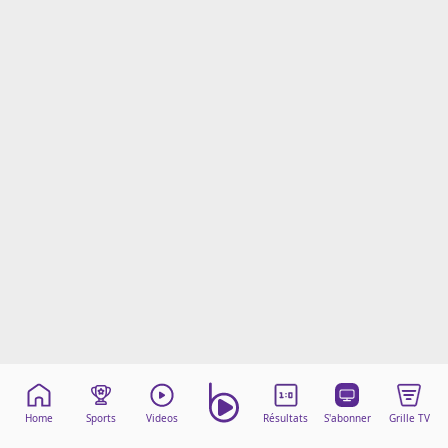
Mentions légales
Cookies
Protection des données
Paramétrer mon consentement
Home
Sports
Videos
Résultats
S'abonner
Grille TV