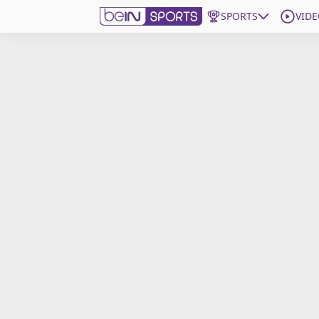
SPORTS
VIDE
beIN SPORTS CONNECT
Edition
France
Replays
Podcasts
En Direct
Gérer les notifications
Contactez nous
Grille TV
beINSPIRED
CGU
Mentions légales