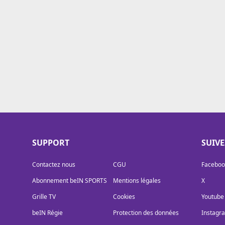
Cookies
Protection des données
Paramétrer mon consentement
SUPPORT
SUIV
Contactez nous
CGU
Faceboo
Abonnement beIN SPORTS
Mentions légales
X
Grille TV
Cookies
Youtube
beIN Régie
Protection des données
Instagr