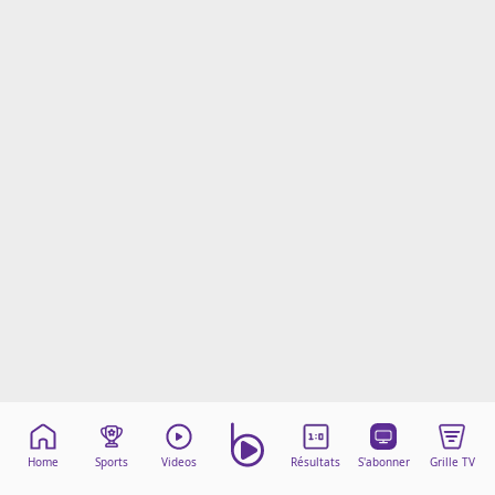
Mentions légales
Cookies
Protection des données
Paramétrer mon consentement
Home
Sports
Videos
Résultats
S'abonner
Grille TV