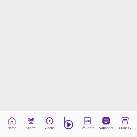
Mentions légales
Cookies
Protection des données
Paramétrer mon consentement
Home
Sports
Videos
Résultats
S'abonner
Grille TV