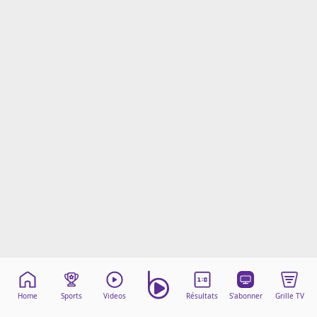
Mentions légales
Cookies
Protection des données
Paramétrer mon consentement
Home
Sports
Videos
Résultats
S'abonner
Grille TV