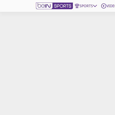
SPORTS
VIDE
beIN SPORTS CONNECT
Edition
France
Replays
Podcasts
En Direct
Gérer les notifications
Contactez nous
Grille TV
beINSPIRED
CGU
Mentions légales