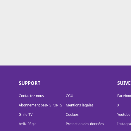
Cookies
Protection des données
Paramétrer mon consentement
SUPPORT
SUIV
Contactez nous
CGU
Faceboo
Abonnement beIN SPORTS
Mentions légales
X
Grille TV
Cookies
Youtube
beIN Régie
Protection des données
Instagr