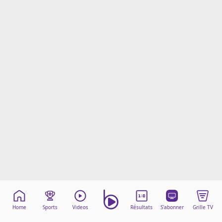
Mentions légales
Cookies
Protection des données
Paramétrer mon consentement
Home
Sports
Videos
Résultats
S'abonner
Grille TV