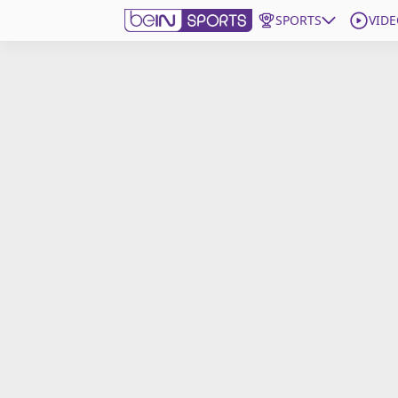
SPORTS
VIDE
beIN SPORTS CONNECT
Edition
France
Replays
Podcasts
En Direct
Gérer les notifications
Contactez nous
Grille TV
beINSPIRED
CGU
Mentions légales