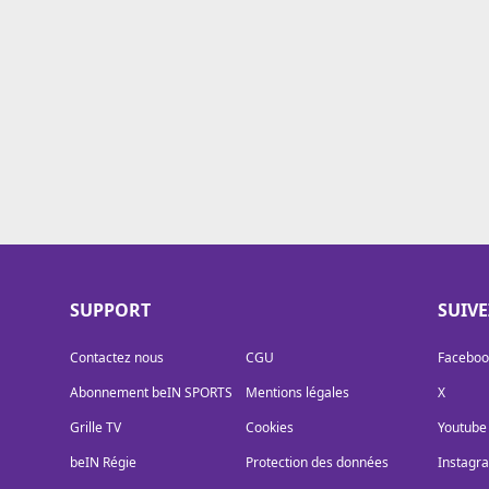
Cookies
Protection des données
Paramétrer mon consentement
SUPPORT
SUIV
Contactez nous
CGU
Faceboo
Abonnement beIN SPORTS
Mentions légales
X
Grille TV
Cookies
Youtube
beIN Régie
Protection des données
Instagr