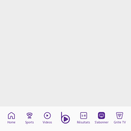
Mentions légales
Cookies
Protection des données
Paramétrer mon consentement
Home
Sports
Videos
Résultats
S'abonner
Grille TV