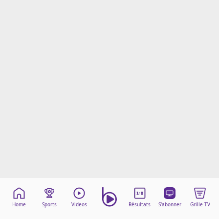
Mentions légales
Cookies
Protection des données
Paramétrer mon consentement
Home
Sports
Videos
Résultats
S'abonner
Grille TV