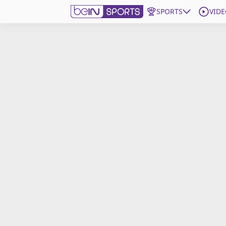
SPORTS
VIDE
beIN SPORTS CONNECT
Edition
France
Replays
Podcasts
En Direct
Gérer les notifications
Contactez nous
Grille TV
beINSPIRED
CGU
Mentions légales