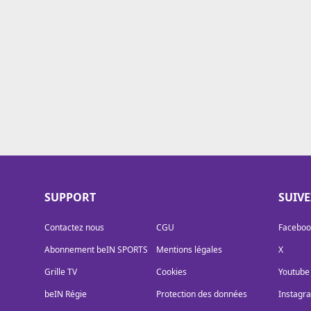
Cookies
Protection des données
Paramétrer mon consentement
SUPPORT
SUIV
Contactez nous
CGU
Faceboo
Abonnement beIN SPORTS
Mentions légales
X
Grille TV
Cookies
Youtube
beIN Régie
Protection des données
Instagr