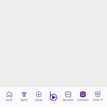
Mentions légales
Cookies
Protection des données
Paramétrer mon consentement
Home
Sports
Videos
Résultats
S'abonner
Grille TV