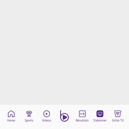
Mentions légales
Cookies
Protection des données
Paramétrer mon consentement
Home
Sports
Videos
Résultats
S'abonner
Grille TV