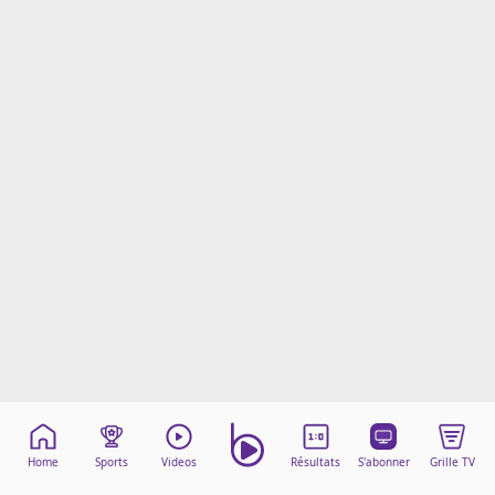
Mentions légales
Cookies
Protection des données
Paramétrer mon consentement
Home
Sports
Videos
Résultats
S'abonner
Grille TV