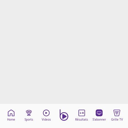
Mentions légales
Cookies
Protection des données
Paramétrer mon consentement
Home
Sports
Videos
Résultats
S'abonner
Grille TV