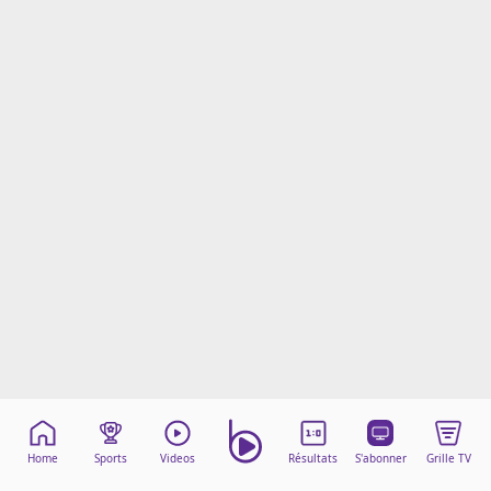
Mentions légales
Cookies
Protection des données
Paramétrer mon consentement
Home
Sports
Videos
Résultats
S'abonner
Grille TV