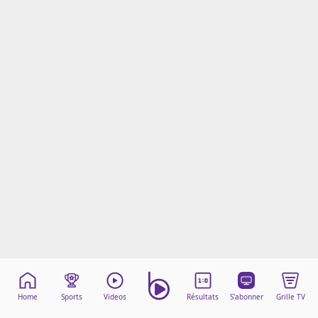
Mentions légales
Cookies
Protection des données
Paramétrer mon consentement
Home
Sports
Videos
Résultats
S'abonner
Grille TV