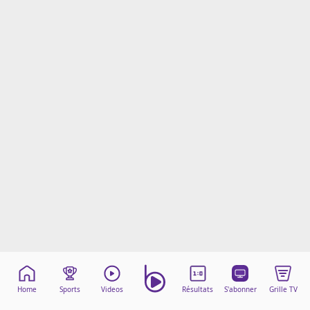
Mentions légales
Cookies
Protection des données
Paramétrer mon consentement
Home
Sports
Videos
Résultats
S'abonner
Grille TV