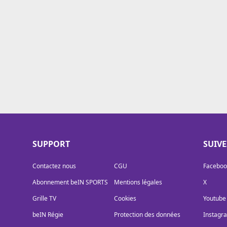
Cookies
Protection des données
Paramétrer mon consentement
SUPPORT
SUIV
Contactez nous
CGU
Faceboo
Abonnement beIN SPORTS
Mentions légales
X
Grille TV
Cookies
Youtube
beIN Régie
Protection des données
Instagr