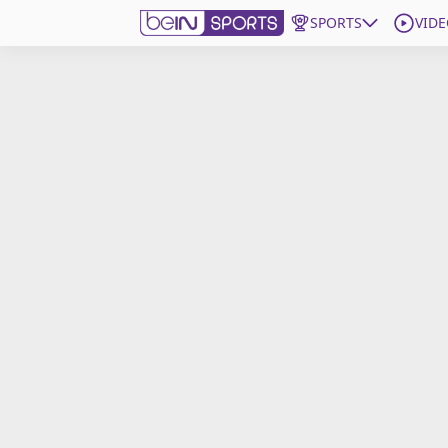
SPORTS
VIDE
beIN SPORTS CONNECT
Edition
France
Replays
Podcasts
En Direct
Gérer les notifications
Contactez nous
Grille TV
beINSPIRED
CGU
Mentions légales