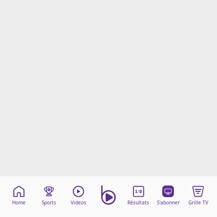
Mentions légales
Cookies
Protection des données
Paramétrer mon consentement
Home
Sports
Videos
Résultats
S'abonner
Grille TV