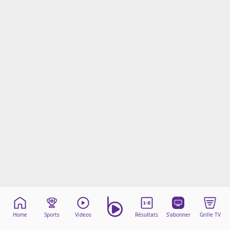
Mentions légales
Cookies
Protection des données
Paramétrer mon consentement
Home
Sports
Videos
Résultats
S'abonner
Grille TV