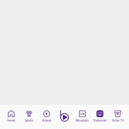
Mentions légales
Cookies
Protection des données
Paramétrer mon consentement
Home
Sports
Videos
Résultats
S'abonner
Grille TV