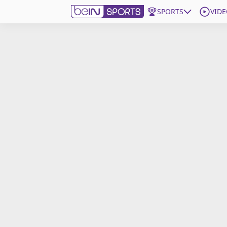
SPORTS
VIDE
beIN SPORTS CONNECT
Edition
France
Replays
Podcasts
En Direct
Gérer les notifications
Contactez nous
Grille TV
beINSPIRED
CGU
Mentions légales