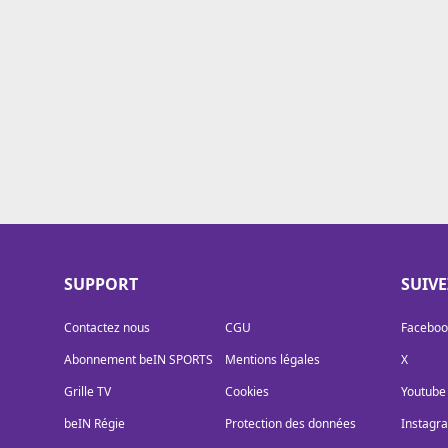
Cookies
Protection des données
Paramétrer mon consentement
SUPPORT
SUIV
Contactez nous
CGU
Faceboo
Abonnement beIN SPORTS
Mentions légales
X
Grille TV
Cookies
Youtube
beIN Régie
Protection des données
Instagr